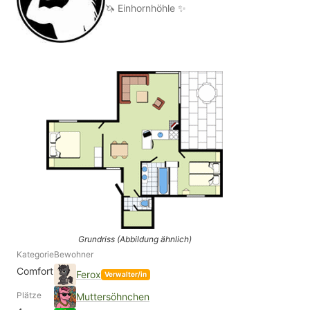
🦄 Einhornhöhle ✨
Grundriss (Abbildung ähnlich)
Kategorie
Bewohner
Comfort
Ferox
Verwalter/in
Plätze
Muttersöhnchen