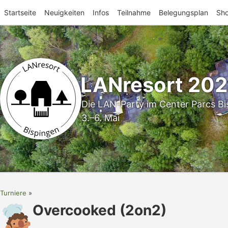
Startseite
Neuigkeiten
Infos
Teilnahme
Belegungsplan
Sh
LANresort 20
Die LAN-Party im Center Parcs Bi
3.–6. Mai
Turniere
Overcooked (2on2)