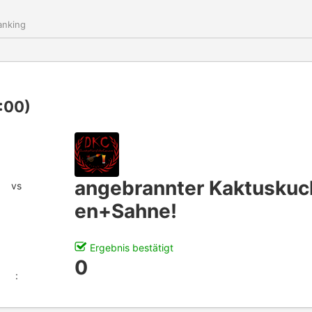
nking
:00)
angebrannter Kaktuskuc
vs
en+Sahne!
Ergebnis bestätigt
0
: