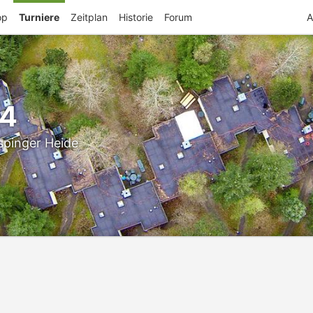
op
Turniere
Zeitplan
Historie
Forum
A
24
spinger Heide