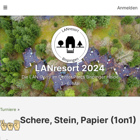
Anmelden
LANresort 2024
Die LAN-Party im Center Parcs Bispinger Heide
3.–6. Mai
Turniere
Schere, Stein, Papier (1on1)