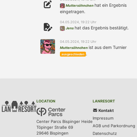
hat ein Ergebnis
Muttersöhnchen
eingetragen.
04.05.2024, 19:22 Uhr
hat das Ergebnis bestätigt.
Jens
04.05.2024, 19:22 Uhr
ist aus dem Turnier
Muttersöhnchen
.
ausgeschieden
LOCATION
LANRESORT
Kontakt
Impressum
Center Parcs Bispinger Heide
AGB und Parkordnung
Töpinger Straße 69
29646 Bispingen
Datenschutz