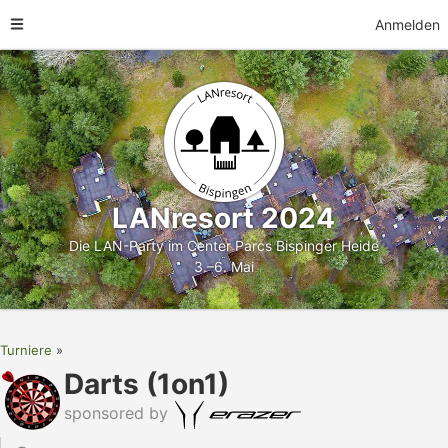
Anmelden
LANresort 2024
Die LAN-Party im Center Parcs Bispinger Heide
3.–6. Mai
Turniere
Darts (1on1)
sponsored by