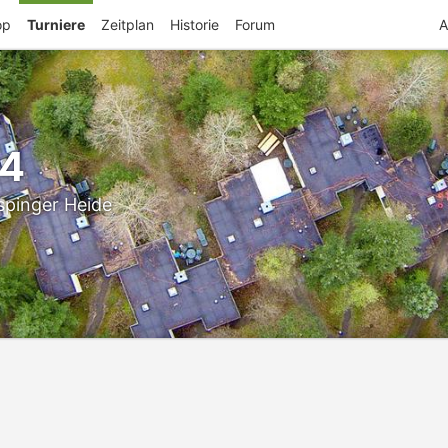
op
Turniere
Zeitplan
Historie
Forum
A
24
spinger Heide