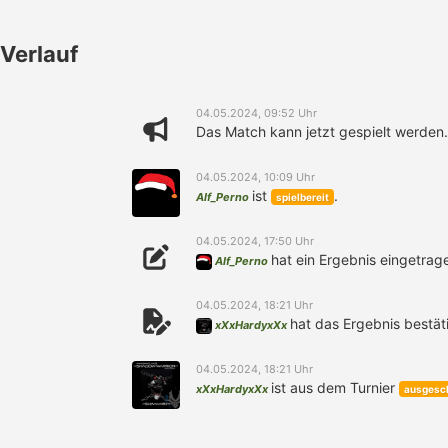
Verlauf
04.05.2024, 09:52 Uhr
Das Match kann jetzt gespielt werden.
04.05.2024, 10:09 Uhr
ist
.
Alf_Perno
spielbereit
04.05.2024, 17:50 Uhr
hat ein Ergebnis eingetrag
Alf_Perno
04.05.2024, 18:21 Uhr
hat das Ergebnis bestäti
xXxHardyxXx
04.05.2024, 18:21 Uhr
ist aus dem Turnier
xXxHardyxXx
ausgesc