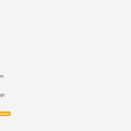
en.
gt.
.
hieden