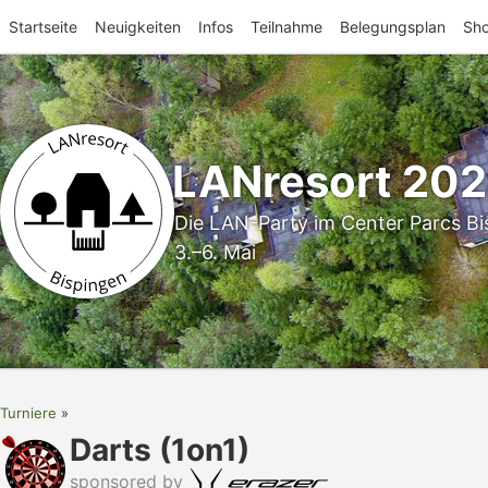
Startseite
Neuigkeiten
Infos
Teilnahme
Belegungsplan
Sh
LANresort 20
Die LAN-Party im Center Parcs Bi
3.–6. Mai
Turniere
Darts (1on1)
sponsored by