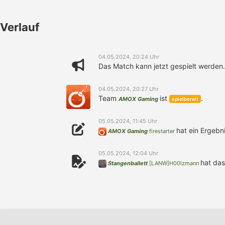
Verlauf
04.05.2024, 20:24 Uhr
Das Match kann jetzt gespielt werden.
04.05.2024, 20:27 Uhr
Team
ist
.
AMOX Gaming
spielbereit
05.05.2024, 11:45 Uhr
hat ein Ergebn
AMOX Gaming
firestarter
05.05.2024, 12:04 Uhr
hat das
Stangenballett
[LANW]H00lzmann