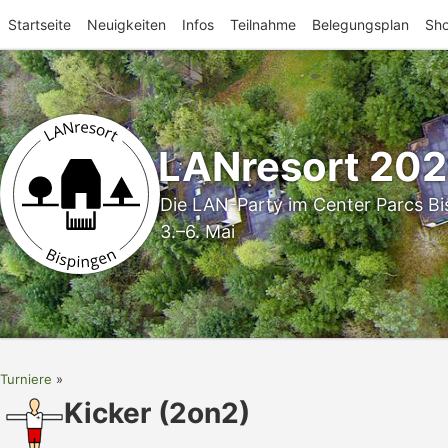
Startseite
Neuigkeiten
Infos
Teilnahme
Belegungsplan
Sh
LANresort 20
Die LAN-Party im Center Parcs Bi
3.–6. Mai
Turniere
Kicker (2on2)