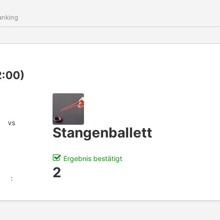
nking
2:00)
vs
Stangenballett
Ergebnis bestätigt
2
: