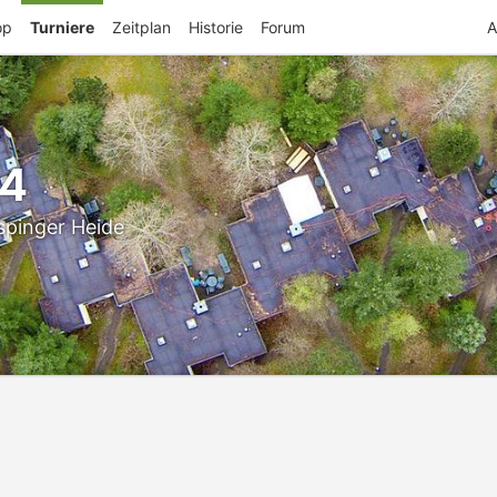
op
Turniere
Zeitplan
Historie
Forum
A
24
spinger Heide