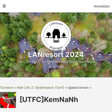
Anmelden
LANresort 2024
Die LAN-Party im Center Parcs Bispinger Heide
3.–6. Mai
Turniere
Half-Life 2: Deathmatch (1on1)
Spieler/innen
[UTFC]KemNaNh