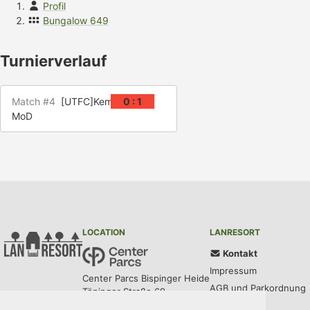
Profil
Bungalow 649
Turnierverlauf
Match #4
[UTFC]KemNaNh
0 : 1
MoD
LOCATION
LANRESORT
Kontakt
Impressum
Center Parcs Bispinger Heide
AGB und Parkordnung
Töpinger Straße 69
29646 Bispingen
Datenschutz