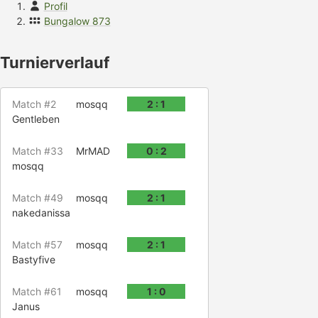
Profil
Bungalow 873
Turnierverlauf
Match #2
mosqq
2 : 1
Gentleben
Match #33
MrMAD
0 : 2
mosqq
Match #49
mosqq
2 : 1
nakedanissa
Match #57
mosqq
2 : 1
Bastyfive
Match #61
mosqq
1 : 0
Janus