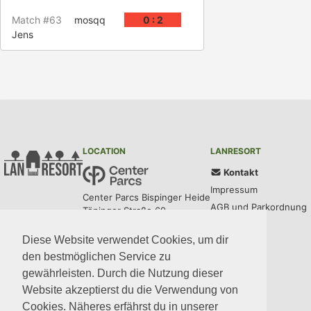
Match #63
mosqq
0 : 2
Jens
LOCATION
LANRESORT
Kontakt
Impressum
Center Parcs Bispinger Heide
AGB und Parkordnung
Töpinger Straße 69
29646 Bispingen
Datenschutz
Diese Website verwendet Cookies, um dir
den bestmöglichen Service zu
UPDATES
COMMUNITY
MEDIA
CODE
gewährleisten. Durch die Nutzung dieser
Website akzeptierst du die Verwendung von
Cookies. Näheres erfährst du in unserer