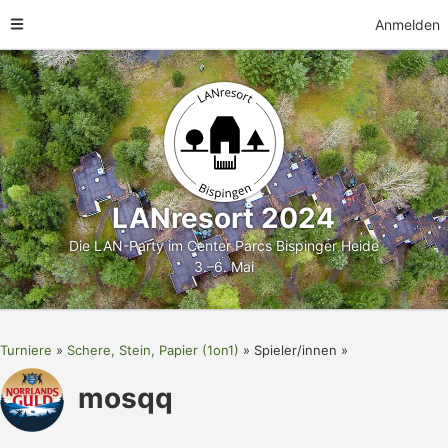
Anmelden
LANresort 2024
Die LAN-Party im Center Parcs Bispinger Heide
3.–6. Mai
Turniere
Schere, Stein, Papier (1on1)
Spieler/innen
mosqq