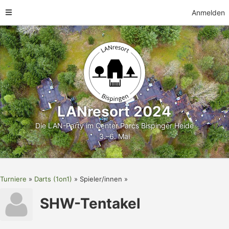
Anmelden
LANresort 2024
Die LAN-Party im Center Parcs Bispinger Heide
3.–6. Mai
Turniere
Darts (1on1)
Spieler/innen
SHW-Tentakel