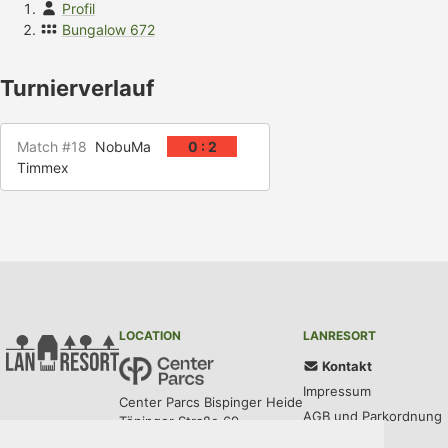
Profil
Bungalow 672
Turnierverlauf
Match #18
NobuMa
0 : 2
Timmex
LOCATION
LANRESORT
Kontakt
Impressum
Center Parcs Bispinger Heide
AGB und Parkordnung
Töpinger Straße 69
29646 Bispingen
Datenschutz