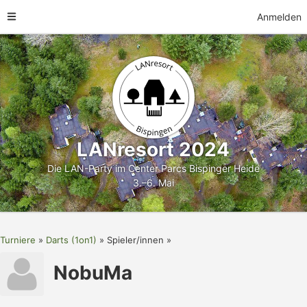
Anmelden
LANresort 2024
Die LAN-Party im Center Parcs Bispinger Heide
3.–6. Mai
Turniere
Darts (1on1)
Spieler/innen
NobuMa