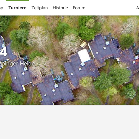
op
Turniere
Zeitplan
Historie
Forum
A
24
spinger Heide