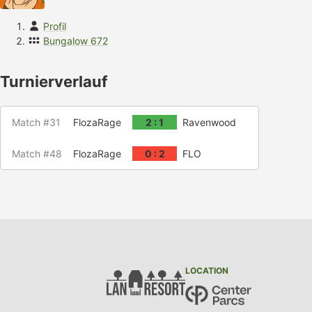
Profil
Bungalow 672
Turnierverlauf
Match #31
FlozaRage
2 : 1
Ravenwood
Match #48
FlozaRage
0 : 2
FLO
LOCATION