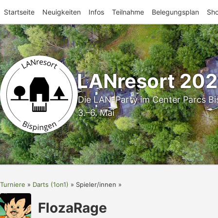
Startseite
Neuigkeiten
Infos
Teilnahme
Belegungsplan
Sh
LANresort 20
Die LAN-Party im Center Parcs Bi
3.–6. Mai
Turniere
Darts (1on1)
Spieler/innen
FlozaRage