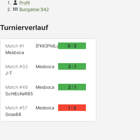
Profil
Bungalow 942
Turnierverlauf
Match #1
[FKK]PhilLan
0 : 2
Mesboca
Match #33
Mesboca
2 : 1
J-T
Match #49
Mesboca
2 : 1
ScHlEcKeR85
Match #57
Mesboca
1 : 2
Gose88