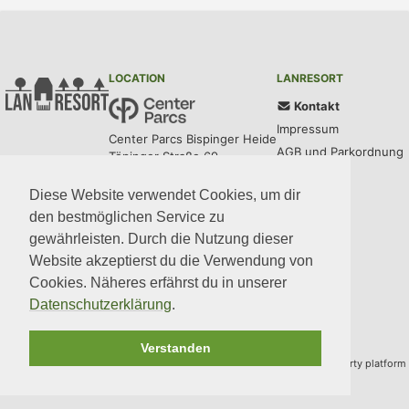
LOCATION
LANRESORT
Kontakt
Impressum
Center Parcs Bispinger Heide
AGB und Parkordnung
Töpinger Straße 69
29646 Bispingen
Datenschutz
Diese Website verwendet Cookies, um dir
den bestmöglichen Service zu
UPDATES
COMMUNITY
MEDIA
CODE
gewährleisten. Durch die Nutzung dieser
Website akzeptierst du die Verwendung von
Cookies. Näheres erfährst du in unserer
Datenschutzerklärung
.
Verstanden
Copyright © 2014–2024 Team LANresort · Built with
BYCEPS
– a LAN party platform