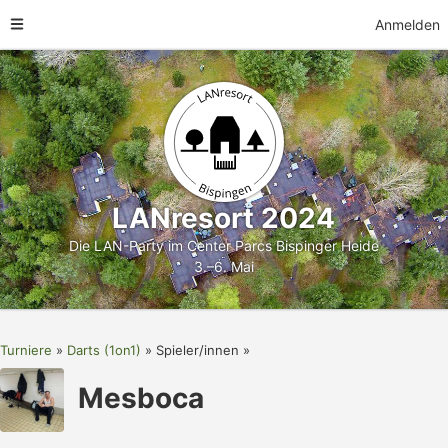
Anmelden
LANresort 2024
Die LAN-Party im Center Parcs Bispinger Heide
3.–6. Mai
Turniere
Darts (1on1)
Spieler/innen
Mesboca