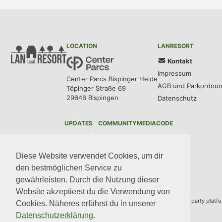
LOCATION
LANRESORT
Kontakt
Impressum
Center Parcs Bispinger Heide
AGB und Parkordnu
Töpinger Straße 69
29646 Bispingen
Datenschutz
UPDATES
COMMUNITY
MEDIA
CODE
Diese Website verwendet Cookies, um dir
den bestmöglichen Service zu
gewährleisten. Durch die Nutzung dieser
Website akzeptierst du die Verwendung von
Copyright © 2014–2024 Team LANresort · Built with
BYCEPS
– a LAN party platf
Cookies. Näheres erfährst du in unserer
Datenschutzerklärung
.