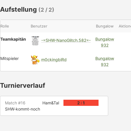
Aufstellung
(2 / 2)
Rolle
Benutzer
Bungalow
Aktion
Teamkapitän
Bungalow
-=SHW-NanoGlitch.582=-
932
Mitspieler
Bungalow
m0ckingbiRd
932
Turnierverlauf
Match #16
Ham&Tal
2 : 1
SHW-kommt-noch