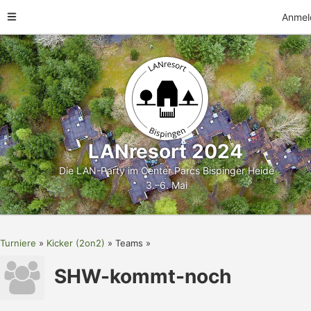
Anmel
LANresort 2024
Die LAN-Party im Center Parcs Bispinger Heide
3.–6. Mai
Turniere
Kicker (2on2)
Teams
SHW-kommt-noch