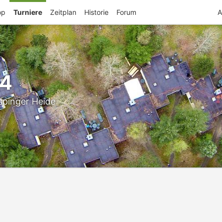
op
Turniere
Zeitplan
Historie
Forum
A
24
spinger Heide