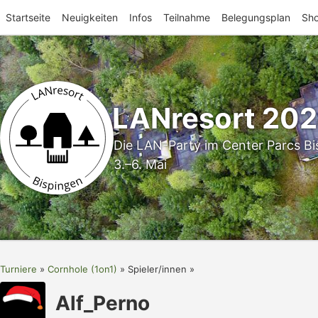
Startseite
Neuigkeiten
Infos
Teilnahme
Belegungsplan
Sh
LANresort 20
Die LAN-Party im Center Parcs Bi
3.–6. Mai
Turniere
Cornhole (1on1)
Spieler/innen
Alf_Perno