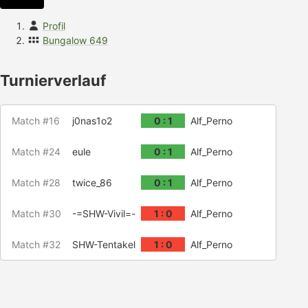
Profil
Bungalow 649
Turnierverlauf
Match #16
j0nas1o2
0 : 1
Alf_Perno
Match #24
eule
0 : 1
Alf_Perno
Match #28
twice_86
0 : 1
Alf_Perno
Match #30
-=SHW-Vivil=-
1 : 0
Alf_Perno
Match #32
SHW-Tentakel
1 : 0
Alf_Perno