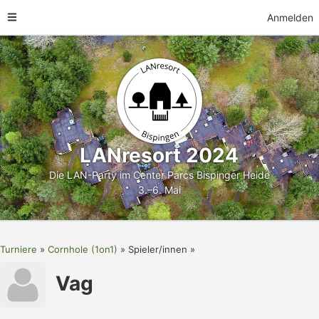
Anmelden
LANresort 2024
Die LAN-Party im Center Parcs Bispinger Heide
3.–6. Mai
Turniere
Cornhole (1on1)
Spieler/innen
Vag