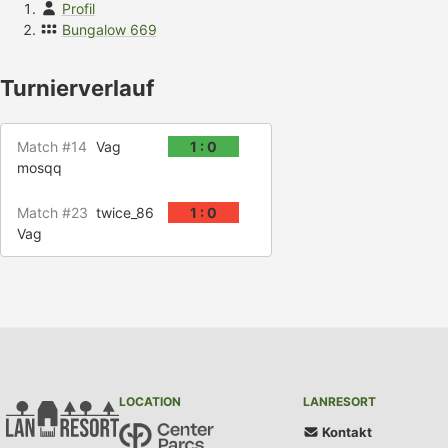
Profil
Bungalow 669
Turnierverlauf
Match #14
Vag
1 : 0
mosqq
Match #23
twice_86
1 : 0
Vag
LOCATION
LANRESORT
Kontakt