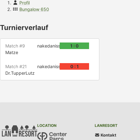
Profil
Bungalow 650
Turnierverlauf
Match #9
nakedanissa
1 : 0
Matze
Match #21
nakedanissa
0 : 1
Dr.TupperLutz
LOCATION
LANRESORT
Kontakt