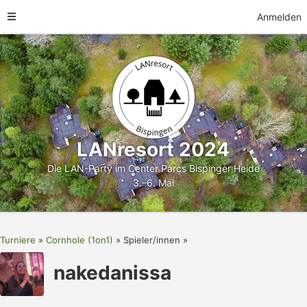
Anmelden
LANresort 2024
Die LAN-Party im Center Parcs Bispinger Heide
3.–6. Mai
Turniere
Cornhole (1on1)
Spieler/innen
nakedanissa