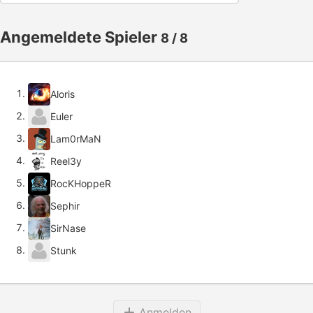
Angemeldete Spieler
8 / 8
Aloris
Euler
Lam0rMaN
Reel3y
RocKHoppeR
Sephir
SirNase
Stunk
Anmelden