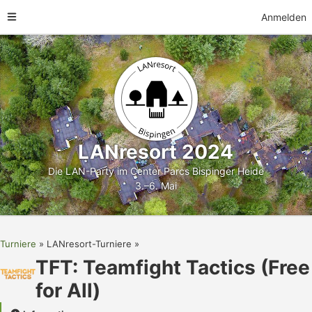
Anmelden
LANresort 2024
Die LAN-Party im Center Parcs Bispinger Heide
3.–6. Mai
Turniere
LANresort-Turniere
TFT: Teamfight Tactics (Free
for All)