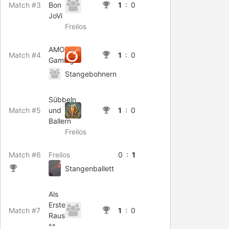
Match #3
Bon
1
: 0
JoVi
Freilos
AMOX
Match #4
1
: 0
Gaming
Stangebohnern
Sübbeln
Match #5
und
1
: 0
Ballern
Freilos
Match #6
Freilos
0 :
1
Stangenballett
Als
Erster
Match #7
1
: 0
Raus
^^