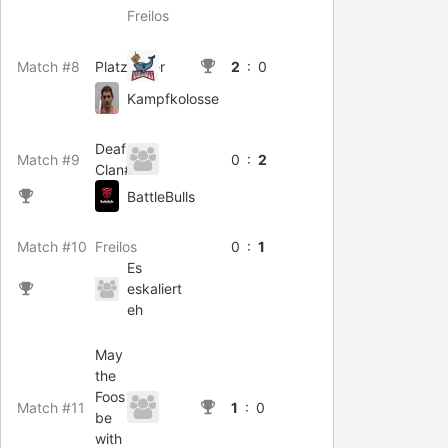
Freilos
Match #8
Platzhalter
2
: 0
Kampfkolosse
Deaf-
Match #9
0 :
2
Clan#1
BattleBulls
Match #10
Freilos
0 :
1
Es
eskaliert
eh
May
the
Foos
Match #11
1
: 0
be
with