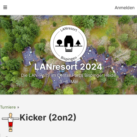
Anmelden
LANresort 2024
Die LAN-Party im Center Parcs Bispinger Heide
3.–6. Mai
Turniere
Kicker (2on2)