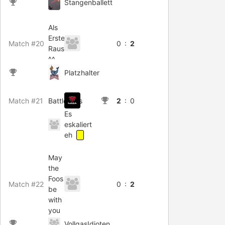
Stangenballett
Als
Erster
Match #20
0 :
2
Raus
^^
Platzhalter
Match #21
BattleBulls
2
: 0
Es
eskaliert
eh
May
the
Foos
Match #22
0 :
2
be
with
you
VollgasIdioten