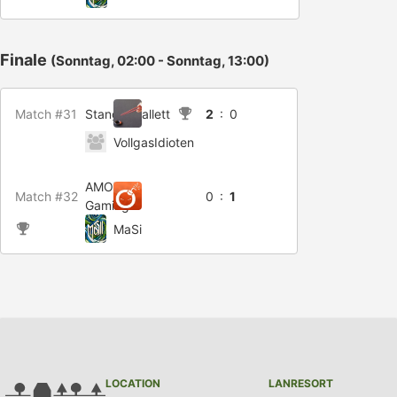
Finale
(Sonntag, 02:00 - Sonntag, 13:00)
Match #31
Stangenballett
2
: 0
VollgasIdioten
AMOX
Match #32
0 :
1
Gaming
MaSi
LOCATION
LANRESORT