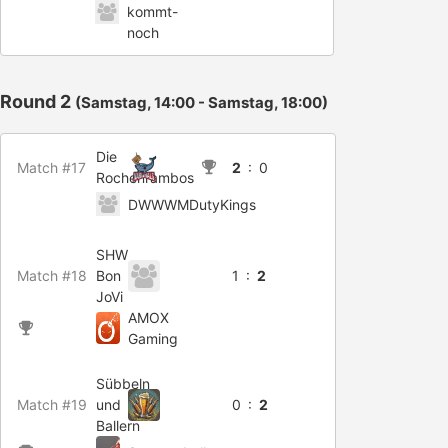
kommt-
noch
Round 2
(Samstag, 14:00 - Samstag, 18:00)
Die
Match #17
2
: 0
Rochenrambos
DWWWMDutyKings
SHW
Match #18
Bon
1 :
2
JoVi
AMOX
Gaming
Sübbeln
Match #19
und
0 :
2
Ballern