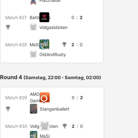
Platzhalter
Match #27
BattleBulls
0 :
2
VollgasIdioten
Match #28
MaSi
2
: 0
OldAndRusty
Round 4
(Samstag, 22:00 - Sonntag, 02:00)
AMOX
Match #29
0 :
2
Gaming
Stangenballett
Match #30
VollgasIdioten
2
: 0
MaSi