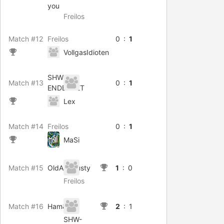
you
Freilos
Match #12
Freilos
0 :
1
VollgasIdioten
SHW
Match #13
0 :
1
ENDERNET
Lex
Match #14
Freilos
0 :
1
MaSi
Match #15
OldAndRusty
1
: 0
Freilos
Match #16
Ham&Tal
2
: 1
SHW-