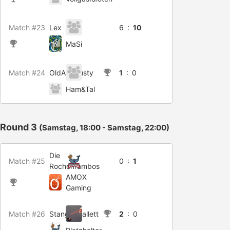
Match #23
Lex
6 :
10
MaSi
Match #24
OldAndRusty
1
: 0
Ham&Tal
Round 3
(Samstag, 18:00 - Samstag, 22:00)
Die
Match #25
0 :
1
Rochenrambos
AMOX
Gaming
Match #26
Stangenballett
2
: 0